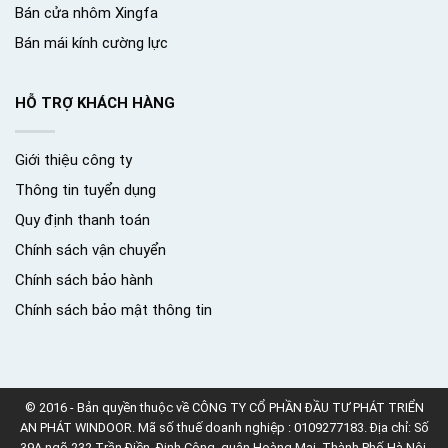
Bán cửa nhôm Xingfa
Bán mái kính cường lực
HỖ TRỢ KHÁCH HÀNG
Giới thiệu công ty
Thông tin tuyển dụng
Quy định thanh toán
Chính sách vận chuyển
Chính sách bảo hành
Chính sách bảo mật thông tin
© 2016 - Bản quyền thuộc về CÔNG TY CỔ PHẦN ĐẦU TƯ PHÁT TRIỂN
AN PHÁT WINDOOR. Mã số thuế doanh nghiệp : 0109277183. Địa chỉ: Số
39A ngõ 232 Trần Điền, Định Công, quận Hoàng Mai, Thành Phố Hà Nội.