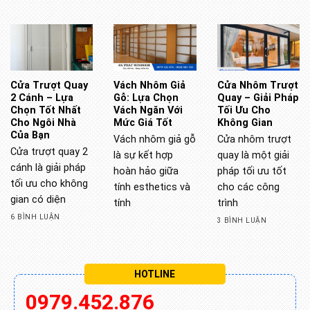
Cửa Trượt Quay
Vách Nhôm Giả
Cửa Nhôm Trượt
2 Cánh – Lựa
Gỗ: Lựa Chọn
Quay – Giải Pháp
Chọn Tốt Nhất
Vách Ngăn Với
Tối Ưu Cho
Cho Ngôi Nhà
Mức Giá Tốt
Không Gian
Của Bạn
Vách nhôm giả gỗ
Cửa nhôm trượt
Cửa trượt quay 2
là sự kết hợp
quay là một giải
cánh là giải pháp
hoàn hảo giữa
pháp tối ưu tốt
tối ưu cho không
tính esthetics và
cho các công
gian có diện
tính
trình
6 BÌNH LUẬN
3 BÌNH LUẬN
HOTLINE
0979.452.876