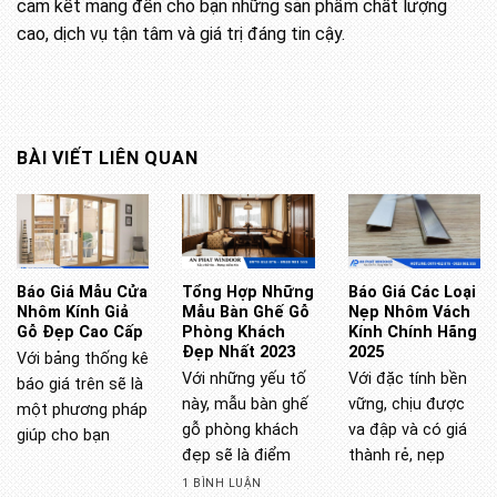
cam kết mang đến cho bạn những sản phẩm chất lượng
cao, dịch vụ tận tâm và giá trị đáng tin cậy.
BÀI VIẾT LIÊN QUAN
Báo Giá Mẫu Cửa
Tổng Hợp Những
Báo Giá Các Loại
Nhôm Kính Giả
Mẫu Bàn Ghế Gỗ
Nẹp Nhôm Vách
Gỗ Đẹp Cao Cấp
Phòng Khách
Kính Chính Hãng
Đẹp Nhất 2023
2025
Với bảng thống kê
Với những yếu tố
Với đặc tính bền
báo giá trên sẽ là
này, mẫu bàn ghế
vững, chịu được
một phương pháp
gỗ phòng khách
va đập và có giá
giúp cho bạn
đẹp sẽ là điểm
thành rẻ, nẹp
1 BÌNH LUẬN