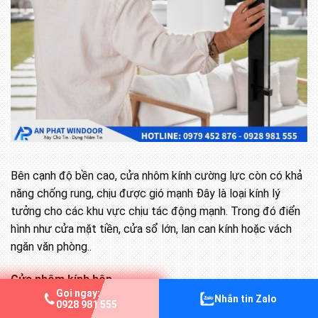
Bên cạnh độ bền cao, cửa nhôm kính cường lực còn có khả
năng chống rung, chịu được gió mạnh Đây là loại kính lý
tưởng cho các khu vực chịu tác động mạnh. Trong đó điển
hình như cửa mặt tiền, cửa sổ lớn, lan can kính hoặc vách
ngăn văn phòng..
Cửa nhôm kính hộp
Gọi ngay:
Nhắn tin Zalo
Các loại cửa nhôm kính hộp sử dụng hai hoặc ba lớp kính.
0928 981 555