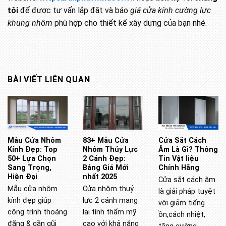
tôi
để được tư vấn lắp đặt và báo
giá cửa kính cường lực
khung nhôm
phù hợp cho thiết kế xây dựng của bạn nhé.
BÀI VIẾT LIÊN QUAN
Mẫu Cửa Nhôm
83+ Mẫu Cửa
Cửa Sắt Cách
Kính Đẹp: Top
Nhôm Thủy Lực
Âm Là Gì? Thông
50+ Lựa Chọn
2 Cánh Đẹp:
Tin Vật liệu
Sang Trọng,
Bảng Giá Mới
Chính Hãng
Hiện Đại
nhất 2025
Cửa sắt cách âm
Mẫu cửa nhôm
Cửa nhôm thuỷ
là giải pháp tuyệt
kính đẹp giúp
lực 2 cánh mang
vời giảm tiếng
công trình thoáng
lại tính thẩm mỹ
ồn,cách nhiệt,
đãng & gần gũi
cao với khả năng