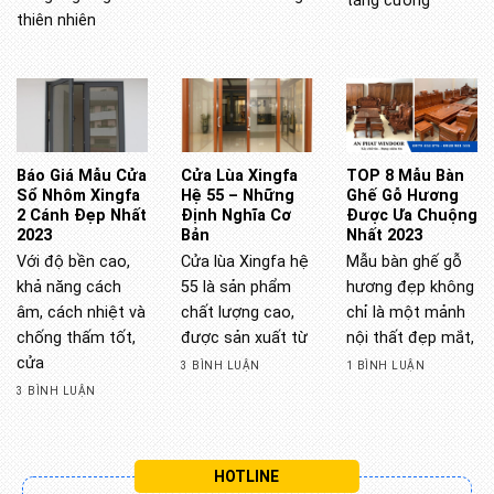
tăng cường
thiên nhiên
Báo Giá Mẫu Cửa
Cửa Lùa Xingfa
TOP 8 Mẫu Bàn
Sổ Nhôm Xingfa
Hệ 55 – Những
Ghế Gỗ Hương
2 Cánh Đẹp Nhất
Định Nghĩa Cơ
Được Ưa Chuộng
2023
Bản
Nhất 2023
Với độ bền cao,
Cửa lùa Xingfa hệ
Mẫu bàn ghế gỗ
khả năng cách
55 là sản phẩm
hương đẹp không
âm, cách nhiệt và
chất lượng cao,
chỉ là một mảnh
chống thấm tốt,
được sản xuất từ
nội thất đẹp mắt,
cửa
3 BÌNH LUẬN
1 BÌNH LUẬN
3 BÌNH LUẬN
HOTLINE