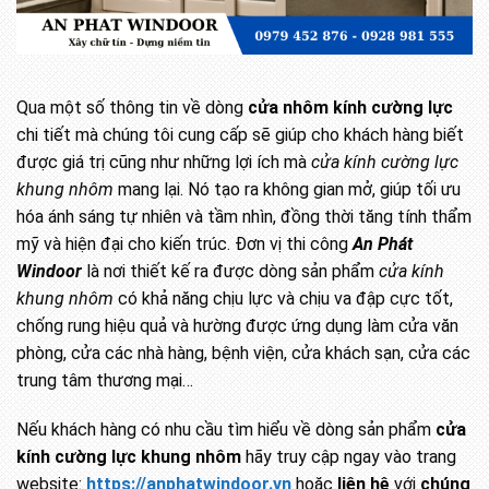
Qua một số thông tin về dòng
cửa nhôm kính cường lực
chi tiết mà chúng tôi cung cấp sẽ giúp cho khách hàng biết
được giá trị cũng như những lợi ích mà
cửa kính cường lực
khung nhôm
mang lại. Nó tạo ra không gian mở, giúp tối ưu
hóa ánh sáng tự nhiên và tầm nhìn, đồng thời tăng tính thẩm
mỹ và hiện đại cho kiến trúc. Đơn vị thi công
An Phát
Windoor
là nơi thiết kế ra được dòng sản phẩm
cửa kính
khung nhôm
có khả năng chịu lực và chịu va đập cực tốt,
chống rung hiệu quả và hường được ứng dụng làm cửa văn
phòng, cửa các nhà hàng, bệnh viện, cửa khách sạn, cửa các
trung tâm thương mại…
Nếu khách hàng có nhu cầu tìm hiểu về dòng sản phẩm
cửa
kính cường lực khung nhôm
hãy truy cập ngay vào trang
website:
https://anphatwindoor.vn
hoặc
liên hệ
với
chúng