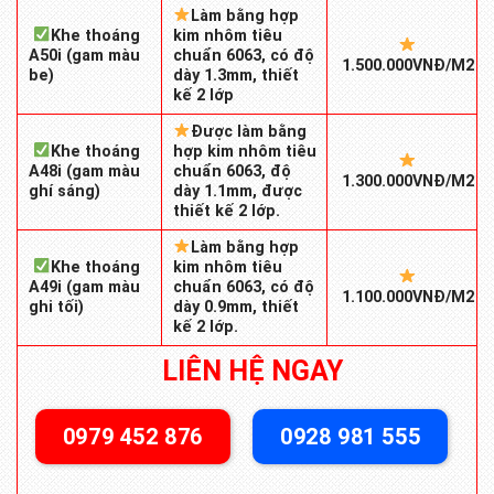
Làm bằng hợp
Khe thoáng
kim nhôm tiêu
A50i (gam màu
chuẩn 6063, có độ
1.500.000VNĐ/M2
be)
dày 1.3mm, thiết
kế 2 lớp
Được làm bằng
Khe thoáng
hợp kim nhôm tiêu
A48i (gam màu
chuẩn 6063, độ
1.300.000VNĐ/M2
ghí sáng)
dày 1.1mm, được
thiết kế 2 lớp.
Làm bằng hợp
Khe thoáng
kim nhôm tiêu
A49i (gam màu
chuẩn 6063, có độ
1.100.000VNĐ/M2
ghi tối)
dày 0.9mm, thiết
kế 2 lớp.
LIÊN HỆ NGAY
0979 452 876
0928 981 555