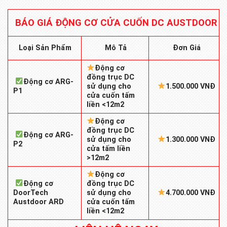
BÁO GIÁ ĐỘNG CƠ CỬA CUỐN DC AUSTDOOR
Mô Tả
Loại Sản Phẩm
Đơn Giá
Động cơ
đồng trục DC
Động cơ ARG-
sử dụng cho
1.500.000 VNĐ
P1
cửa cuốn tấm
liền <12m2
Động cơ
đồng trục DC
Động cơ ARG-
sử dụng cho
1.300.000 VNĐ
P2
cửa tấm liền
>12m2
Động cơ
Động cơ
đồng trục DC
DoorTech
sử dụng cho
4.700.000 VNĐ
Austdoor ARD
cửa cuốn tấm
liền <12m2