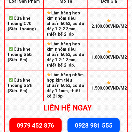
Mô Tả
Loại Sản Phẩm
Đơn Giá
Làm bằng hợp
Cửa khe
kim nhôm tiêu
thoáng C70
chuẩn 6063, có độ
2.100.000VNĐ/M2
(Siêu thoáng)
dày 1.2-2.3mm,
thiết kế 2 lớp
Làm bằng hợp
Cửa khe
kim nhôm tiêu
thoáng S50i
chuẩn 6063, có độ
1.800.000VNĐ/M2
(Siêu êm)
dày 1.2-1.3mm,
thiết kế 2 lớp.
Làm bằng nhôm
Cửa khe
hợp kim tiêu
thoáng S51i
chuẩn 6063, có độ
1.500.000VNĐ/M2
(Siêu êm)
dày 1.1mm, thiết
kế 2 lớp
LIÊN HỆ NGAY
0979 452 876
0928 981 555