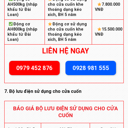
AH500kg (nhập
cho cửa cuốn khe
7.800.000
khẩu từ Đài
thoáng dạng kéo
VNĐ
Loan)
xích, BH 5 năm
Động cơ
Động cơ sử dụng
AH800kg (nhập
cho cửa cuốn khe
15.500.000
khẩu từ Đài
thoáng dạng kéo
VNĐ
Loan)
xích, BH 5 năm
LIÊN HỆ NGAY
0979 452 876
0928 981 555
7. Bộ lưu điện sử dụng cho cửa cuốn
BÁO GIÁ BỘ LƯU ĐIỆN SỬ DỤNG CHO CỬA
CUỐN