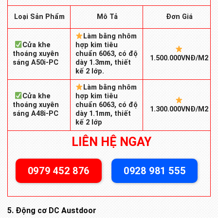
Mô Tả
Loại Sản Phẩm
Đơn Giá
Làm bằng nhôm
Cửa khe
hợp kim tiêu
thoáng xuyên
chuẩn 6063, có độ
1.500.000VNĐ/M2
sáng A50i-PC
dày 1.3mm, thiết
kế 2 lớp.
Làm bằng nhôm
Cửa khe
hợp kim tiêu
thoáng xuyên
chuẩn 6063, có độ
1.300.000VNĐ/M2
sáng A48i-PC
dày 1.1mm, thiết
kế 2 lớp
LIÊN HỆ NGAY
0979 452 876
0928 981 555
5. Động cơ DC Austdoor