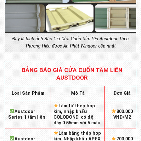
Đây là hình ảnh Báo Giá Cửa Cuốn tấm liền Austdoor Theo
Thương Hiệu được An Phát Windoor cập nhật
BẢNG BÁO GIÁ CỬA CUỐN TẤM LIỀN
AUSTDOOR
Mô Tả
Loại Sản Phẩm
Đơn Giá
Làm từ thép hợp
Austdoor
kim, nhập khẩu
800.000
Series 1 tấm liền
COLOBOND, có độ
VNĐ/M2
dày 0.55mm với 5 màu.
Làm bằng thép hợp
Austdoor
kim. Nhập khẩu APEX,
700.000