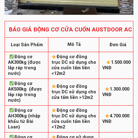
BÁO GIÁ ĐỘNG CƠ CỬA CUỐN AUSTDOOR AC
Mô Tả
Loại Sản Phẩm
Đơn Giá
Động cơ
Động cơ đồng
AK300kg (được
trục DC sử dụng cho
1.500.000
lắp ráp trong
cửa cuốn tấm liền
VNĐ
nước)
<12m2
Động cơ
Động cơ đồng
AK500kg (được
1.300.000
trục DC sử dụng cho
lắp ráp trong
VNĐ
cửa tấm liền >12m2
nước)
Động cơ
Động cơ đồng
AH300kg (nhập
trục DC sử dụng cho
4.700.000
khẩu từ Đài
cửa cuốn tấm liền
VNĐ
Loan)
<12m2
Động cơ
Động cơ sử dụng