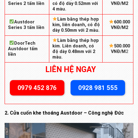
Series 2 tấm liền
có độ dày 0.52mm với
VNĐ/M2
4 màu.
Làm bằng thép hợp
Austdoor
600.000
kim, liên doanh, có độ
Series 3 tấm liền
VNĐ/M2
dày 0.50mm với 2 màu.
Làm bằng thép hợp
DoorTech
kim. Liên doanh, có
500.000
Austdoor tấm
độ dày 0.48mm với 2
VNĐ/M
2
liền
màu.
LIÊN HỆ NGAY
0979 452 876
0928 981 555
2. Cửa cuốn khe thoáng Austdoor – Công nghệ Đức